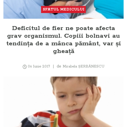
SFATUL MEDICULUI
Deficitul de fier ne poate afecta
grav organismul. Copiii bolnavi au
tendinţa de a mânca pământ, var şi
gheaţă
de
06 Iunie 2017
Mirabela ŞERBĂNESCU