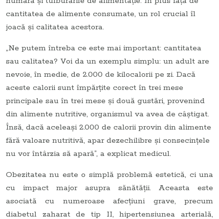
numără și tulburările de alimentație. În plus față de
cantitatea de alimente consumate, un rol crucial îl
joacă și calitatea acestora.
„Ne putem întreba ce este mai important: cantitatea
sau calitatea? Voi da un exemplu simplu: un adult are
nevoie, în medie, de 2.000 de kilocalorii pe zi. Dacă
aceste calorii sunt împărțite corect în trei mese
principale sau în trei mese și două gustări, provenind
din alimente nutritive, organismul va avea de câștigat.
Însă, dacă aceleași 2.000 de calorii provin din alimente
fără valoare nutritivă, apar dezechilibre și consecințele
nu vor întârzia să apară”, a explicat medicul.
Obezitatea nu este o simplă problemă estetică, ci una
cu impact major asupra sănătății. Aceasta este
asociată cu numeroase afecțiuni grave, precum
diabetul zaharat de tip II, hipertensiunea arterială,