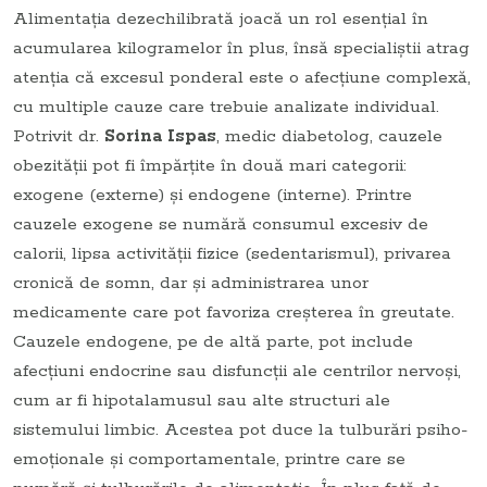
Alimentația dezechilibrată joacă un rol esențial în
acumularea kilogramelor în plus, însă specialiștii atrag
atenția că excesul ponderal este o afecțiune complexă,
cu multiple cauze care trebuie analizate individual.
Potrivit dr.
Sorina Ispas
, medic diabetolog, cauzele
obezității pot fi împărțite în două mari categorii:
exogene (externe) și endogene (interne). Printre
cauzele exogene se numără consumul excesiv de
calorii, lipsa activității fizice (sedentarismul), privarea
cronică de somn, dar și administrarea unor
medicamente care pot favoriza creșterea în greutate.
Cauzele endogene, pe de altă parte, pot include
afecțiuni endocrine sau disfuncții ale centrilor nervoși,
cum ar fi hipotalamusul sau alte structuri ale
sistemului limbic. Acestea pot duce la tulburări psiho-
emoționale și comportamentale, printre care se