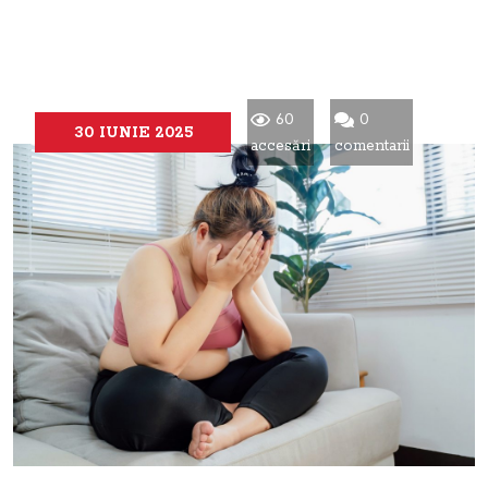
60
0
30 IUNIE 2025
accesări
comentarii