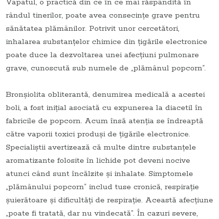
Vapatul, o practică din ce în ce mai răspândită în
rândul tinerilor, poate avea consecințe grave pentru
sănătatea plămânilor. Potrivit unor cercetători,
inhalarea substanțelor chimice din țigările electronice
poate duce la dezvoltarea unei afecțiuni pulmonare
grave, cunoscută sub numele de „plămânul popcorn”.
Bronșiolita obliterantă, denumirea medicală a acestei
boli, a fost inițial asociată cu expunerea la diacetil în
fabricile de popcorn. Acum însă atenția se îndreaptă
către vaporii toxici produși de țigările electronice.
Specialiștii avertizează că multe dintre substanțele
aromatizante folosite în lichide pot deveni nocive
atunci când sunt încălzite și inhalate. Simptomele
„plămânului popcorn” includ tuse cronică, respirație
șuierătoare și dificultăți de respirație. Această afecțiune
„poate fi tratată, dar nu vindecată”. În cazuri severe,