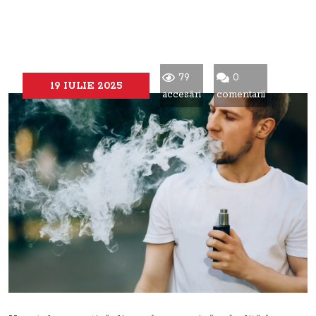
79
0
19 IULIE 2025
accesări
comentarii