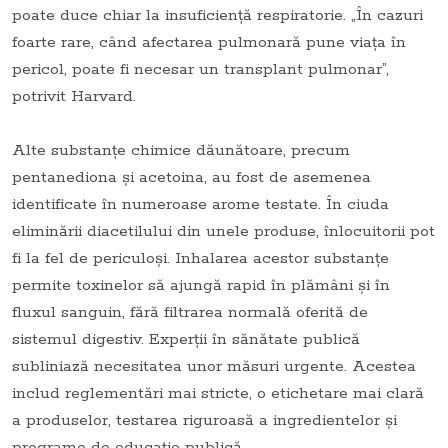
poate duce chiar la insuficiență respiratorie. „În cazuri
foarte rare, când afectarea pulmonară pune viața în
pericol, poate fi necesar un transplant pulmonar”,
potrivit Harvard.
Alte substanțe chimice dăunătoare, precum
pentanediona și acetoina, au fost de asemenea
identificate în numeroase arome testate. În ciuda
eliminării diacetilului din unele produse, înlocuitorii pot
fi la fel de periculoși. Inhalarea acestor substanțe
permite toxinelor să ajungă rapid în plămâni și în
fluxul sanguin, fără filtrarea normală oferită de
sistemul digestiv. Experții în sănătate publică
subliniază necesitatea unor măsuri urgente. Acestea
includ reglementări mai stricte, o etichetare mai clară
a produselor, testarea riguroasă a ingredientelor și
programe de educație publică.