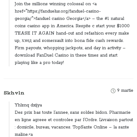
Join the millions winning colossal on <a
href="https://fanduelus.org/fanduel-casino-
georgia/">fanduel casino Georgia</a> – the #1 natural
coins casino app in America. Respite c start your $1000
TEASE IT AGAIN hand-out and refashion every make
up, хэнд and somersault into bona fide cash rewards.
Firm payouts, whopping jackpots, and day in activity –
download FanDuel Casino in these times and start
playing like a pro today!
9 martie
Skhvln
Yhlznq dxijya
Des prix bas toute l’annee, sans soldes bidon. Pharmacie
en ligne agreee et controlee par l’Ordre. Livraison partout
: domicile, bureau, vacances. TopSante Online – la sante
maline.<a