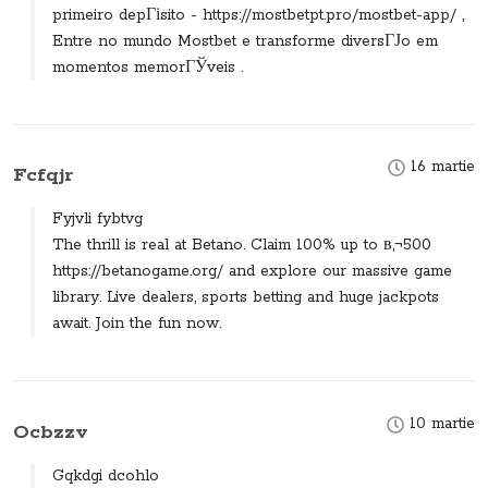
primeiro depГіsito - https://mostbetpt.pro/mostbet-app/ ,
Entre no mundo Mostbet e transforme diversГЈo em
momentos memorГЎveis .
16 martie
Fcfqjr
Fyjvli fybtvg
The thrill is real at Betano. Claim 100% up to в‚¬500
https://betanogame.org/ and explore our massive game
library. Live dealers, sports betting and huge jackpots
await. Join the fun now.
10 martie
Ocbzzv
Gqkdgi dcohlo