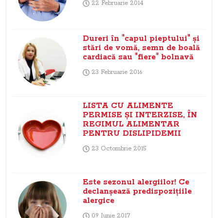
22 Februarie 2014
Dureri în "capul pieptului" şi
stări de vomă, semn de boală
cardiacă sau "fiere" bolnavă
23 Februarie 2016
LISTA CU ALIMENTE
PERMISE ŞI INTERZISE, ÎN
REGIMUL ALIMENTAR
PENTRU DISLIPIDEMII
23 Octombrie 2015
Este sezonul alergiilor! Ce
declanşează predispoziţiile
alergice
09 Iunie 2017