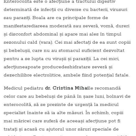
Enterocolita este o afecţiune a tractului digestiv
determinată de infecţii cu diverse cu bacterii, virusuri
sau paraziţi. Boala are ca principale forme de
manifestarediareea moderată sau severă, vomă, dureri
şi disconfort abdominal şi apare mai ales în timpul
sezonului cald (vara). Cei mai afectaţi de ea sunt copiii
şi bebeluşii, care nu au stomacul suficient dezvoltat
pentru a se lupta cu viruşii şi paraziţii. La cei mici,
afecţiuneapoate producedeshidratare severă şi
dezechilibre electrolitice, ambele fiind potenţial fatale.
Medicul pediatru
dr. Cristina Mihai
le recomandă
celor care au bebeluşi de până în şase luni, bolnavi de
enterocolită, să se prezinte de urgenţă la medicul
specialist înainte să ia alte măsuri. În schimb, copiii
mai măricei care suferă de aceeaşi afecţiune pot fi
trataţi şi acasă cu ajutorul unor săruri speciale de