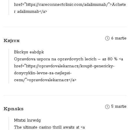
href="https://careconnectclinic.com/adalimumab/">Achete
r adalimumab</a>
6 martie
Kzjrrx
Bkckys eabdpk
Opravdova uspora na opravdovych lecich – az 80 % <a
href="https://opravdovalekarna.cz/koupit-genericky-
doxycyklin-levne-za-nejlepsi-
cenu/">opravdovalekarna.cz</a>
5 martie
Kpnsks
Mtxtxi lnrwdg
The ultimate casino thrill awaits at <a