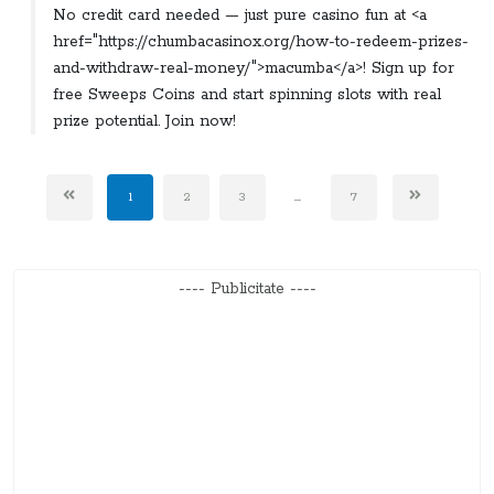
No credit card needed — just pure casino fun at <a
href="https://chumbacasinox.org/how-to-redeem-prizes-
and-withdraw-real-money/">macumba</a>! Sign up for
free Sweeps Coins and start spinning slots with real
prize potential. Join now!
1
2
3
...
7
---- Publicitate ----