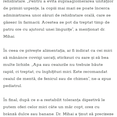
rehidratare. „Pentru a evita supraaglomerarea unităţilor
de primiri urgenţe, la copiii mai mari se poate încerca
administrarea unor săruri de rehidratare orală, care se
găsesc în farmacii. Acestea se pot da treptat timp de
patru ore cu ajutorul unei linguriţe”, a menţionat dr.
Mihai.
În ceea ce priveşte alimentaţia, ar fi indicat ca cei mici
să mănânce covrigi uscaţi, sticksuri cu sare şi să bea
multe lichide. „Apa sau ceaiurile nu trebuie băute
rapid, ci treptat, cu înghiţituri mici. Este recomandat
ceaiul de mentă, de fenicul sau de chimen”, ne-a spus
pediatrul.
În final, după ce s-a restabilit toleranţa digestivă le
putem oferi celor mici câte un măr copt, orez cu
brânză dulce sau banane. Dr. Mihai a ţinut să precizeze