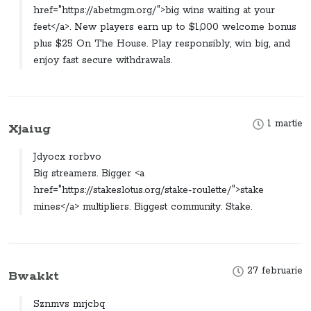
href="https://abetmgm.org/">big wins waiting at your
feet</a>. New players earn up to $1,000 welcome bonus
plus $25 On The House. Play responsibly, win big, and
enjoy fast secure withdrawals.
1 martie
Xjaiug
Jdyocx rorbvo
Big streamers. Bigger <a
href="https://stakeslotus.org/stake-roulette/">stake
mines</a> multipliers. Biggest community. Stake.
27 februarie
Bwakkt
Sznmvs mrjcbq