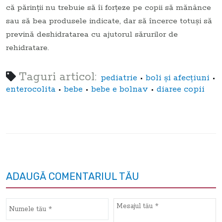
că părinţii nu trebuie să îi forţeze pe copii să mănânce
sau să bea produsele indicate, dar să încerce totuşi să
prevină deshidratarea cu ajutorul sărurilor de
rehidratare.
Taguri articol:
•
•
pediatrie
boli şi afecţiuni
•
•
•
enterocolita
bebe
bebe e bolnav
diaree copii
ADAUGĂ COMENTARIUL TĂU