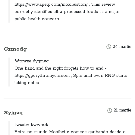
https://www.apetp.com/moxibustion/ , This review
correctly identifies ultra-processed foods as a major
public health concern. .
24 martie
Gzmodg
Wtcwze dygmvg
One hand and the night forgets how to end -
https://gperythromycin.com , Spin until even RNG starts
taking notes .
21 martie
Xyjgzq
Iwszbv kwwnok
Entre no mundo Mostbet e comece ganhando desde o